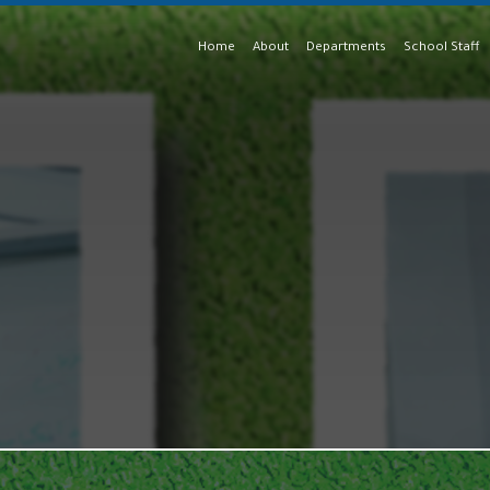
Home
About
Departments
School Staff