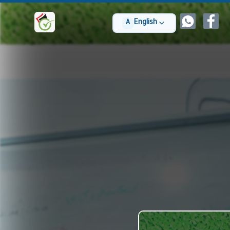
English
A